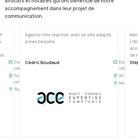
avocats et notaires qui ont bénéficié de notre
accompagnement dans leur projet de
communication.
f
Agence très réactive, avec un site adapté
Merc
b,
à mes besoins.
( Ni
acc
on
de n
able
l'e
Expert-
Cédric Boudaud
Expert-
Sté
comptable
comptable
votr
Pyxis
ACE
conseil
rès
Revel
i :
Toulouse
ité.