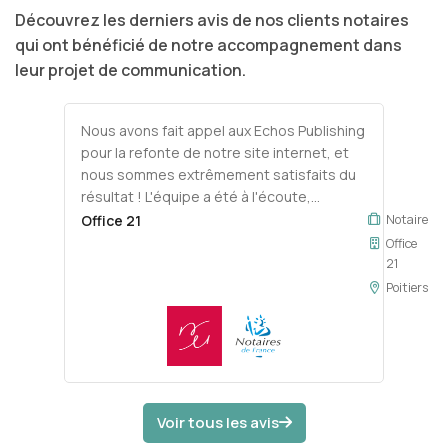
Découvrez les derniers avis de nos clients notaires
qui ont bénéficié de notre accompagnement dans
leur projet de communication.
Nous avons fait appel aux Echos Publishing
pour la refonte de notre site internet, et
nous sommes extrêmement satisfaits du
résultat ! L'équipe a été à l'écoute,
réactive et professionnelle tout au long du
Office 21
Notaire
projet. Le site est à la fois moderne,
Office
fonctionnel et parfaitement adapté à nos
21
besoins. Un grand merci pour la qualité du
Poitiers
travail réalisé et pour l'accompagnement
personnalisé. Nous recommandons
vivement !
Voir tous les avis