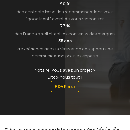
90 %
Etude de cas
des contacts issus des recommandations vous
“googlisent” avant de vous rencontrer
Webinars
77 %
des Français sollicitent les contenus des marques
35 ans
Qui sommes nous ?
d’expérience dans la réalisation de supports de
communication pour les experts
l'Agence
Notaire, vous avez un projet ?
Dites-nous tout !
Blog
RDV Flash
Livres blancs
Ateliers
stratégie de