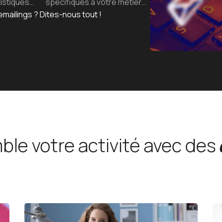
tistiques…
spécifiques à votre métier…
Juridique
Prestations sur-mesure
mailings ?
Dites-nous tout !
Revues
Guides
Avis Client
Etude de c
Création
Webinars
le votre activité avec des