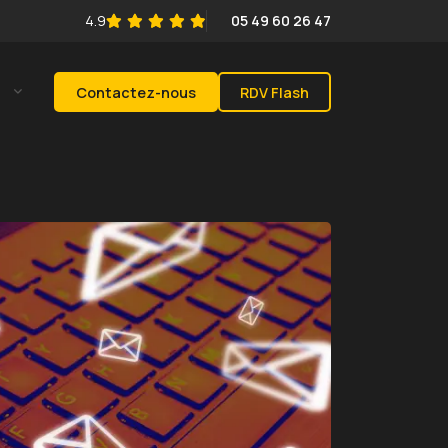
4.9
05 49 60 26 47
s
Contactez-nous
RDV Flash
tions Clients
ns pour Expert-comptable
ernet
ters
ns pour CGP
ernet
ters