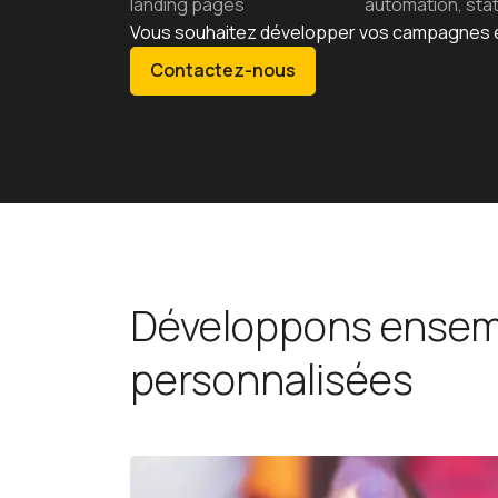
landing pages
automation, sta
Vous souhaitez développer vos campagnes e
Contactez-nous
Développons ensemb
personnalisées