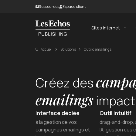
Ressources
Espace client
Blog
Espace abonné
Livres blancs
Fichier de routage
Sites internet
Ateliers
Création de site int
Accueil
Solutions
Outil d’emailings
SEO, GEO et référen
campa
Créez des
emailings
impact
Interface dédiée
Outil intuitif
à la gestion de vos
drag-and-drop, 
campagnes emailings et
IA, gestion des 