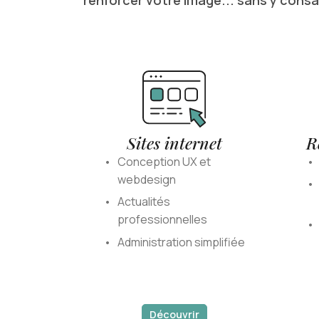
renforcer votre image... sans y consa
Sites internet
R
Conception UX et
webdesign
Actualités
professionnelles
Administration simplifiée
Découvrir