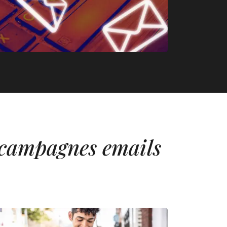
s
as
 d’une identité de marque - Coxper
campagnes emails