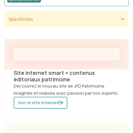
Etude de cas
Spécificités
Webinars
Qui sommes nous ?
l'Agence
Site internet smart + contenus
éditoriaux patrimoine
Blog
Découvrez le nouvau site de JFD Patrimoine,
imaginée et réalisée avec passion par nos experts.
Livres blancs
Voir le site internet
Ateliers