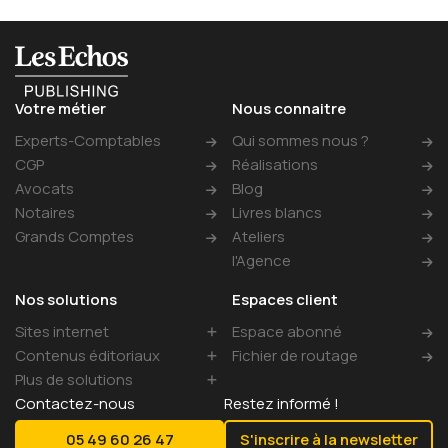
Votre métier
Nous connaitre
Experts-Comptables
Qui sommes nous ?
CGP
Réalisations
Avocats
Blog
Notaires
Livres blancs
Grands Comptes
Ateliers
l'Agence
Nos solutions
Espaces client
Sites internet
Espace abonné
Contenus éditoriaux
Fichier de routage
Création de site internet
Plus de solutions
SEO, GEO et
Gestion
Contactez-nous
Restez informé !
référencement local
Facturation électronique
Réseaux Sociaux
RH et Paie
Newsletters
05 49 60 26 47
S'inscrire à la newsletter