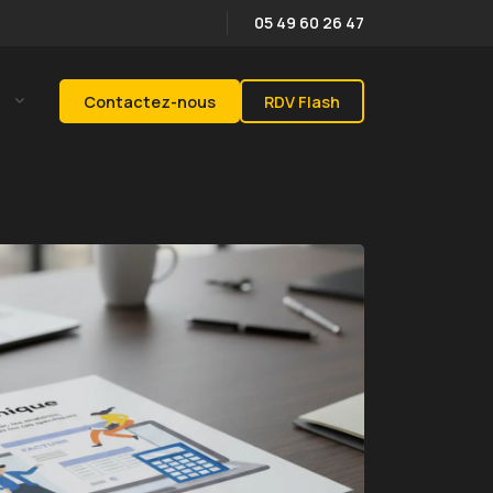
05 49 60 26 47
s
Contactez-nous
RDV Flash
tions Clients
ns pour Expert-comptable
ernet
ters
ns pour CGP
ernet
ters