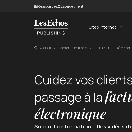
Ressources
Espace client
Blog
Espace abonné
Livres blancs
Fichier de routage
Sites internet
Ateliers
Création de site int
Accueil
Contenus éditoriaux
Facturation électron
SEO, GEO et référen
Guidez vos clients
fact
passage à la
électronique
Support de formation
Des vidéos d’