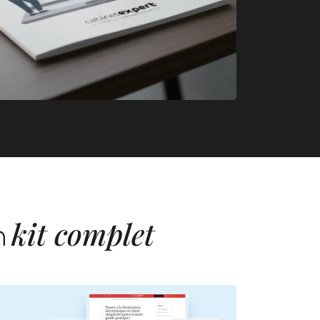
s
as
 d’une identité de marque - Coxper
kit complet
n