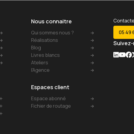
Contact
Nous connaitre
05 49 
Qui sommes nous ?
Réalisations
Suivez-
Blog
Livres blancs
Ateliers
l'Agence
Espaces client
Espace abonné
Fichier de routage