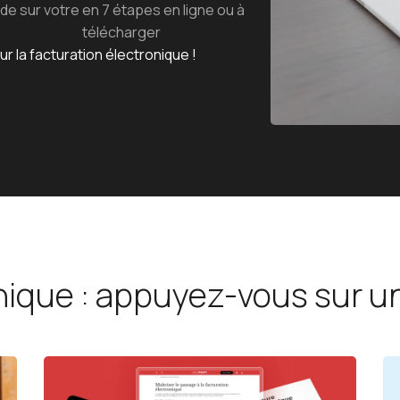
de sur votre
en 7 étapes en ligne ou à
Juridique
Prestations sur-mesure
Revues
télécharger
 la facturation électronique !
Guides
Avis Client
Etude de c
Création
Webinars
nique : appuyez-vous sur u